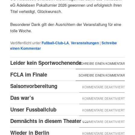
eG Adelebsen Pokalturnier 2026 gewonnen und erfolgreich ihren
Titel verteidigt, Glückwunsch.
Besonderer Dank gilt den Ausrichtern der Veranstaltung für eine
tolle Woche.
Veröffentlicht unter
Fußball-Club-LA
,
Veranstaltungen
|
Schreibe
einen Kommentar
Leider kein Sportwochenende
SCHREIBE EINEN KOMMENTAR
FCLA im Finale
SCHREIBE EINEN KOMMENTAR
Saisonvorbereitung
FÜR
KOMMENTARE DEAKTIVIERT
SAISO
Das war’s
FÜR
KOMMENTARE DEAKTIVIERT
DAS
Unser Fussballclub
FÜR
KOMMENTARE DEAKTIVIERT
WAR’S
UNSER
Demnächts in diesem Theater …
FÜR
KOMMENTARE DEAKTIVIERT
FUSSB
DEMNÄ
Wieder in Berlin
FÜR
KOMMENTARE DEAKTIVIERT