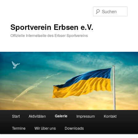
Zum
primären
Such
Inhalt
springen
Sportverein Erbsen e.V.
Offizielle Internetseite des Erbser Sportvereins
Hauptmenü
Galerie
Start
Aktivitäten
Impressum
Kontakt
Termine
Wir über uns
Downloads