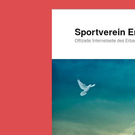
Zum
primären
Inhalt
Sportverein E
springen
Offizielle Internetseite des Erb