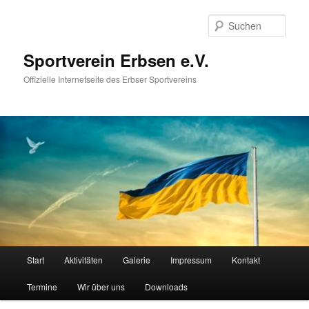
Zum
primären
Such
Inhalt
springen
Sportverein Erbsen e.V.
Offizielle Internetseite des Erbser Sportvereins
Hauptmenü
Start
Aktivitäten
Galerie
Impressum
Kontakt
Termine
Wir über uns
Downloads