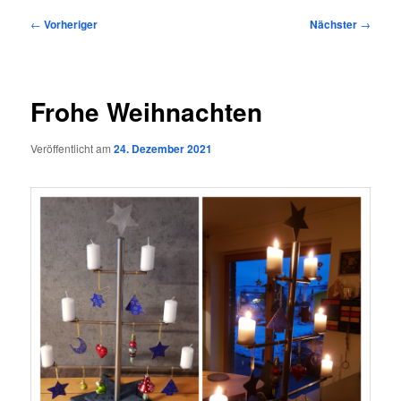
Beitragsnavigation
←
Vorheriger
Nächster
→
Frohe Weihnachten
Veröffentlicht am
24. Dezember 2021