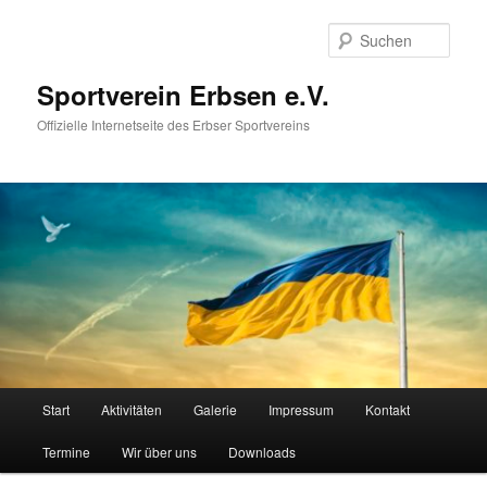
Zum
primären
Such
Inhalt
springen
Sportverein Erbsen e.V.
Offizielle Internetseite des Erbser Sportvereins
Hauptmenü
Start
Aktivitäten
Galerie
Impressum
Kontakt
Termine
Wir über uns
Downloads