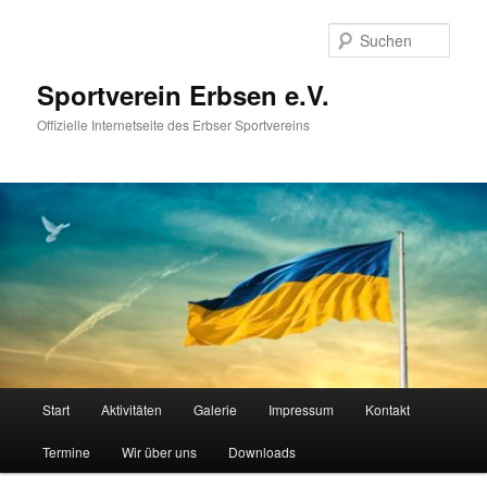
Zum
primären
Such
Inhalt
springen
Sportverein Erbsen e.V.
Offizielle Internetseite des Erbser Sportvereins
Hauptmenü
Start
Aktivitäten
Galerie
Impressum
Kontakt
Termine
Wir über uns
Downloads