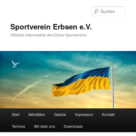
Zum
primären
Such
Inhalt
springen
Sportverein Erbsen e.V.
Offizielle Internetseite des Erbser Sportvereins
Hauptmenü
Start
Aktivitäten
Galerie
Impressum
Kontakt
Termine
Wir über uns
Downloads