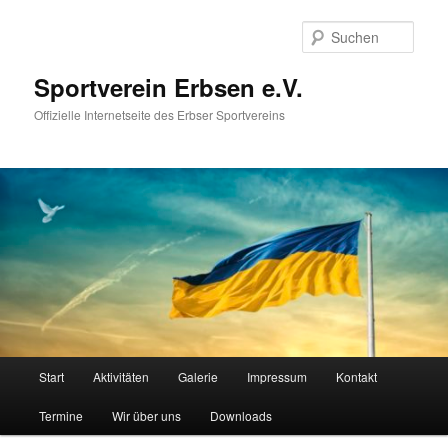
Zum
primären
Such
Inhalt
springen
Sportverein Erbsen e.V.
Offizielle Internetseite des Erbser Sportvereins
Hauptmenü
Start
Aktivitäten
Galerie
Impressum
Kontakt
Termine
Wir über uns
Downloads