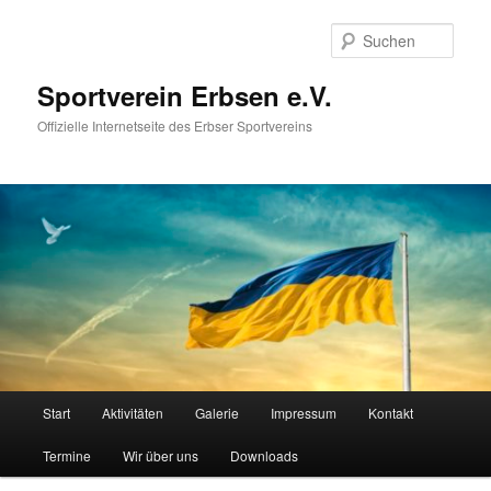
Zum
primären
Such
Inhalt
springen
Sportverein Erbsen e.V.
Offizielle Internetseite des Erbser Sportvereins
Hauptmenü
Start
Aktivitäten
Galerie
Impressum
Kontakt
Termine
Wir über uns
Downloads