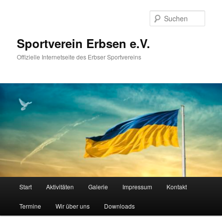
Zum
primären
Such
Inhalt
springen
Sportverein Erbsen e.V.
Offizielle Internetseite des Erbser Sportvereins
Hauptmenü
Start
Aktivitäten
Galerie
Impressum
Kontakt
Termine
Wir über uns
Downloads