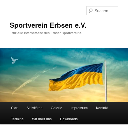
Zum
primären
Such
Inhalt
springen
Sportverein Erbsen e.V.
Offizielle Internetseite des Erbser Sportvereins
Hauptmenü
Start
Aktivitäten
Galerie
Impressum
Kontakt
Termine
Wir über uns
Downloads