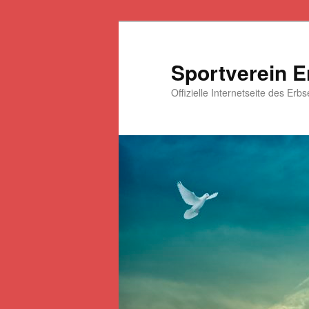
Zum
primären
Inhalt
Sportverein E
springen
Offizielle Internetseite des Erb