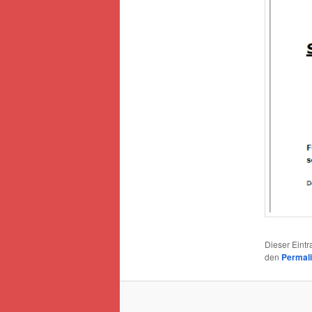
Dieser Eint
den
Permal