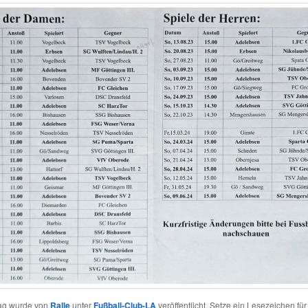
rag wurde von
Ralle
unter
Fußball-Club-LA
veröffentlicht. Setze ein Lesezeichen fü