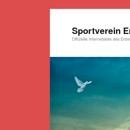
Zum
primären
Inhalt
Sportverein E
springen
Offizielle Internetseite des Erb