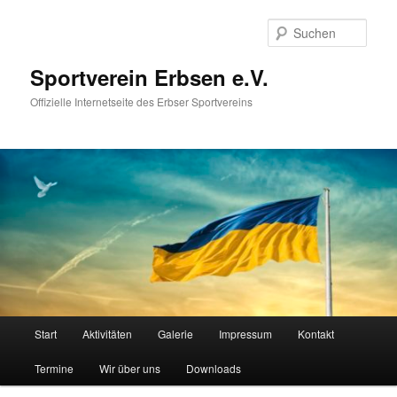
Zum
primären
Such
Inhalt
springen
Sportverein Erbsen e.V.
Offizielle Internetseite des Erbser Sportvereins
Hauptmenü
Start
Aktivitäten
Galerie
Impressum
Kontakt
Termine
Wir über uns
Downloads