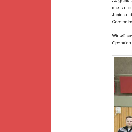
Aufgrund d
muss und d
Junioren 
Carsten b
Wir wünsch
Operation