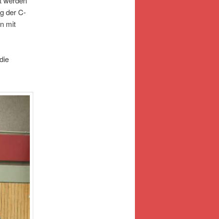
rt werden
g der C-
n mit
die