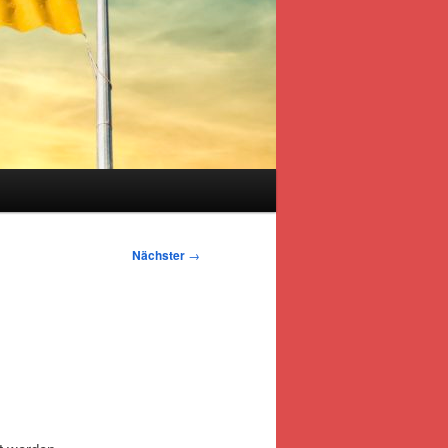
s
Nächster
→