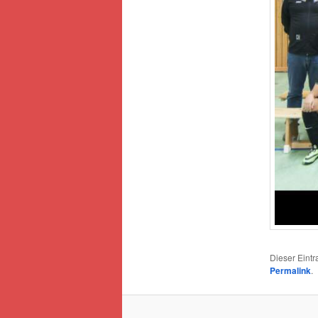
Dieser Eint
Permalink
.