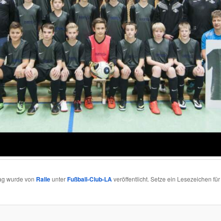
rag wurde von
Ralle
unter
Fußball-Club-LA
veröffentlicht. Setze ein Lesezeichen fü