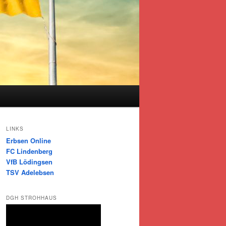
s
LINKS
Erbsen Online
FC Lindenberg
VfB Lödingsen
TSV Adelebsen
DGH STROHHAUS
Video-
Player