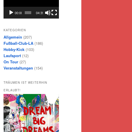
00:00
04:39
KATEGORIEN
Allgemein
(207)
Fußball-Club-LA
(186)
Hobby-Kick
(103)
Laufsport
(12)
On Tour
(27)
Veranstaltungen
(154)
TRÄUMEN IST WEITERHIN
ERLAUBT!