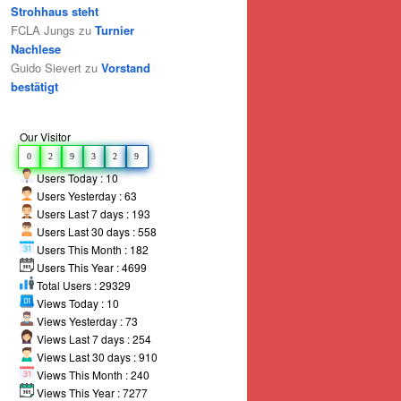
Strohhaus steht
FCLA Jungs
zu
Turnier
Nachlese
Guido Sievert
zu
Vorstand
bestätigt
Our Visitor
0
2
9
3
2
9
Users Today : 10
Users Yesterday : 63
Users Last 7 days : 193
Users Last 30 days : 558
Users This Month : 182
Users This Year : 4699
Total Users : 29329
Views Today : 10
Views Yesterday : 73
Views Last 7 days : 254
Views Last 30 days : 910
Views This Month : 240
Views This Year : 7277