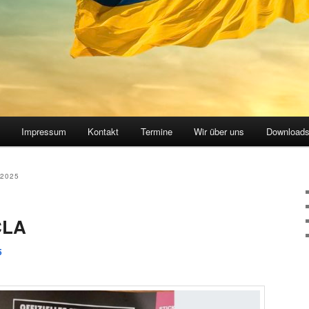
Impressum
Kontakt
Termine
Wir über uns
Download
2025
CLA
5