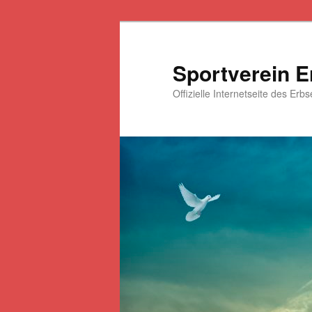
Zum
Zum
primären
sekundären
Inhalt
Inhalt
Sportverein E
springen
springen
Offizielle Internetseite des Erb